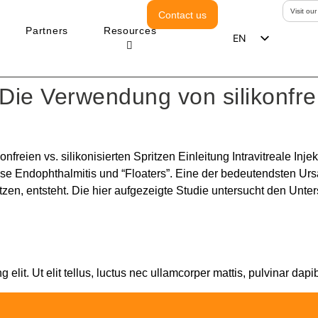
Visit ou
Contact us
Partners
Resources
EN
ES
DE
, Die Verwendung von silikonfrei
PT
onfreien vs. silikonisierten Spritzen Einleitung Intravitreale In
öse Endophthalmitis und “Floaters”. Eine der bedeutendsten Ursac
itzen, entsteht. Die hier aufgezeigte Studie untersucht den Unt
elit. Ut elit tellus, luctus nec ullamcorper mattis, pulvinar dapi