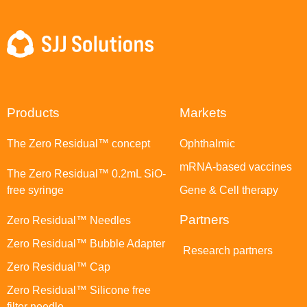
Products
Markets
The Zero Residual™ concept
Ophthalmic
mRNA-based vaccines
The Zero Residual™ 0.2mL SiO-
free syringe
Gene & Cell therapy
Partners
Zero Residual™ Needles
Zero Residual™ Bubble Adapter
Research partners
Zero Residual™ Cap
Zero Residual™ Silicone free
filter needle